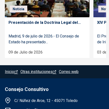
Noticia
Noti
Presentación de la Doctrina Legal del...
XIV Pr
Madrid, 9 de julio de 2026.- El Consejo de
El Pre
Estado ha presentado...
de Iriza
09 de Julio de 2026
03 de 
Menú del pie
Inicio
Otras instituciones
Correo web
Consejo Consultivo
Información de la institución
C/ Núñez de Arce, 12 - 45071 Toledo